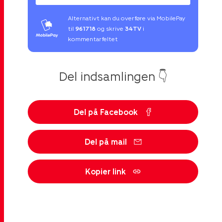
Alternativt kan du overføre via MobilePay
til
961718
og skrive
34TV
i
kommentarfeltet
Del indsamlingen 👇
Del på Facebook
Del på mail
Kopier link