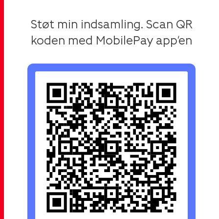
Støt min indsamling. Scan QR
koden med MobilePay app’en