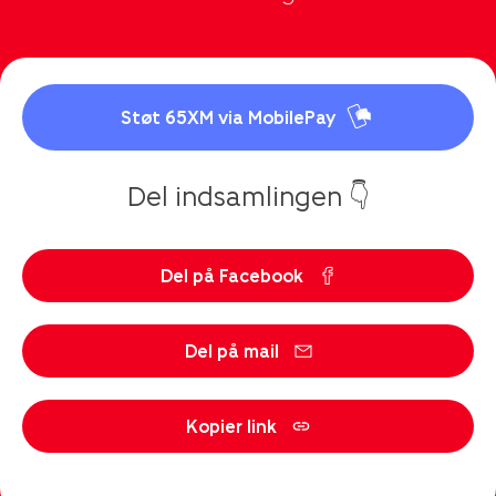
Støt 65XM via MobilePay
Del indsamlingen 👇
Del på Facebook
Del på mail
Kopier link