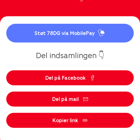
Støt 78DG via MobilePay
Del indsamlingen 👇
Del på Facebook
Del på mail
Kopier link