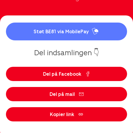
Støt BE81 via MobilePay
Del indsamlingen 👇
Del på Facebook
Del på mail
Kopier link