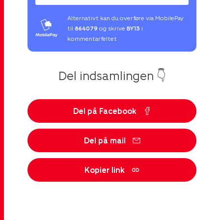
Alternativt kan du overføre via MobilePay
til
864079
og skrive
BY13
i
kommentarfeltet
Del indsamlingen 👇
Del på Facebook
Del på mail
Kopier link