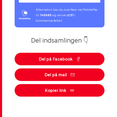
Alternativt kan du overføre via MobilePay
til
745885
og skrive
LC51
i
kommentarfeltet
Del indsamlingen 👇
Del på Facebook
Del på mail
Kopier link