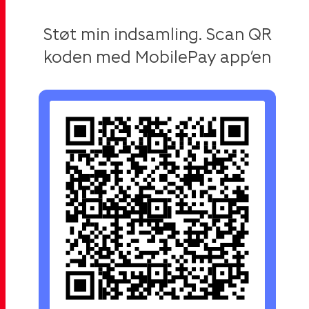
Støt min indsamling. Scan QR
koden med MobilePay app’en