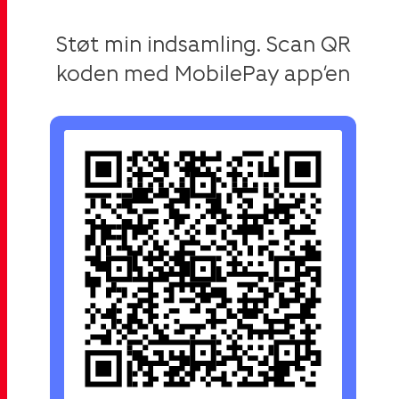
Støt min indsamling. Scan QR
koden med MobilePay app’en