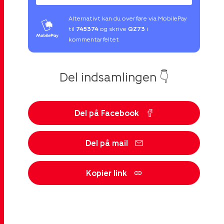
Alternativt kan du overføre via MobilePay
til
745374
og skrive
QZ73
i
kommentarfeltet
Del indsamlingen 👇
Del på Facebook
Del på mail
Kopier link