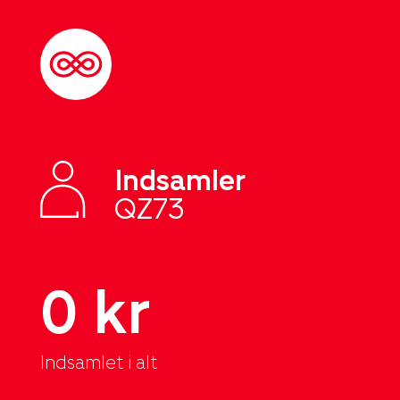
Indsamler
QZ73
0 kr
Indsamlet i alt