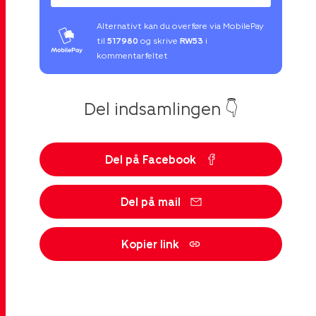
Alternativt kan du overføre via MobilePay
til
517980
og skrive
RW53
i
kommentarfeltet
Del indsamlingen 👇
Del på Facebook
Del på mail
Kopier link